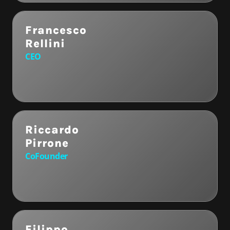
Francesco
Rellini
CEO
Riccardo
Pirrone
CoFounder
Filippo