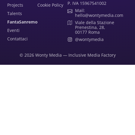
P. IVA 15967541002
Projects
Cookie Policy
Mail:
Talents
hello@wontymedia.com
FantaSanremo
Viale della Stazione
Prenestina, 28,
Eventi
00177 Roma ​
Contattaci
@wontymedia
© 2026 Wonty Media — Inclusive Media Factory