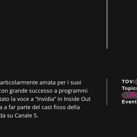
particolarmente amata per i suoi
TOV:
Topic
o con grande successo a programmi
Life
ato la voce a “Invidia” in Inside Out
Event
 a far parte del cast fisso della
nda su Canale 5.