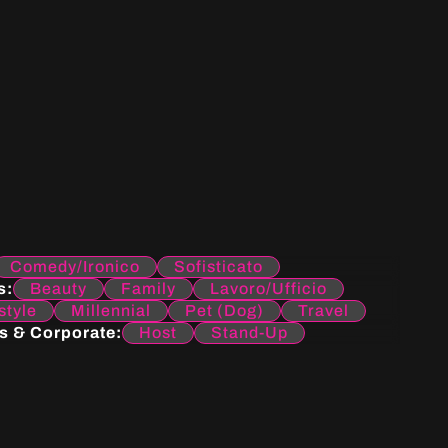
Comedy/Ironico
Sofisticato
s:
Beauty
Family
Lavoro/Ufficio
style
Millennial
Pet (Dog)
Travel
s & Corporate:
Host
Stand-Up