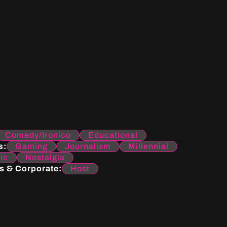
Comedy/Ironico
Educational
s:
Gaming
Journalism
Millennial
ic
Nostalgia
s & Corporate:
Host