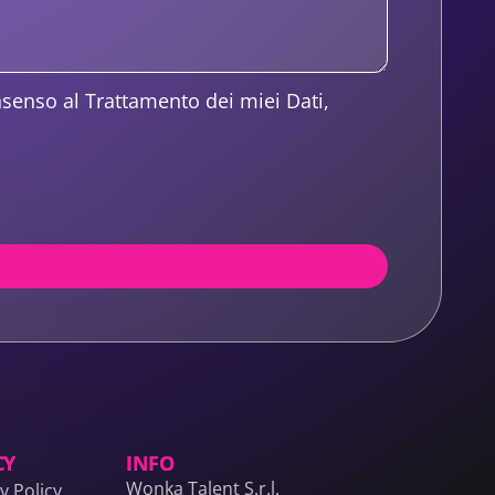
nsenso al Trattamento dei miei Dati,
CY
INFO
Wonka Talent S.r.l.
y Policy